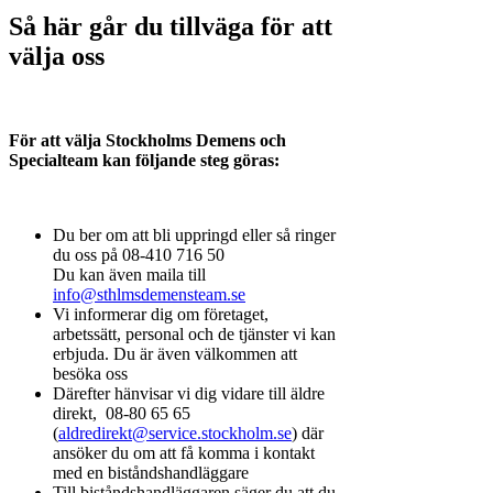
Så här går du tillväga för att
välja oss
För att välja Stockholms Demens och
Specialteam kan följande steg göras:
Du ber om att bli uppringd eller så ringer
du oss på 08-410 716 50
Du kan även maila till
info@sthlmsdemensteam.se
Vi informerar dig om företaget,
arbetssätt, personal och de tjänster vi kan
erbjuda. Du är även välkommen att
besöka oss
Därefter hänvisar vi dig vidare till äldre
direkt, 08-80 65 65
(
aldredirekt@service.stockholm.se
) där
ansöker du om att få komma i kontakt
med en biståndshandläggare
Till biståndshandläggaren säger du att du