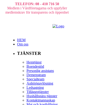
TELEFON: 08 - 410 716 50
Medlem i Vårdföretagarna och uppfyller
medlemskrav för transparens och öppenhet
HEM
Om oss
TJÄNSTER
Hemtjänst
Boendestöd
Personlig assistans
Demensteam
Specialteam
Anhörigavlösning
Ledsagning
Tilläggstjänster
Hushållsnära tjänster
Kontaktmannaskap
Mat och kosthållning