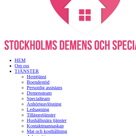
HEM
Om oss
TJÄNSTER
Hemtjänst
Boendestöd
Personlig assistans
Demensteam
Specialteam
Anhörigavlösning
Ledsagning
Tilläggstjänster
Hushållsnära tjänster
Kontaktmannaskap
Mat och kosthållning