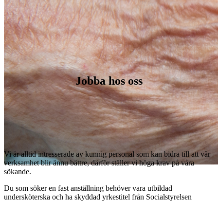
Jobba hos oss
Vi är alltid intresserade av kunnig personal som kan bidra till att vår
verksamhet blir ännu bättre, därför ställer vi höga krav på våra
sökande.
Du som söker en fast anställning behöver vara utbildad
undersköterska och ha skyddad yrkestitel från Socialstyrelsen